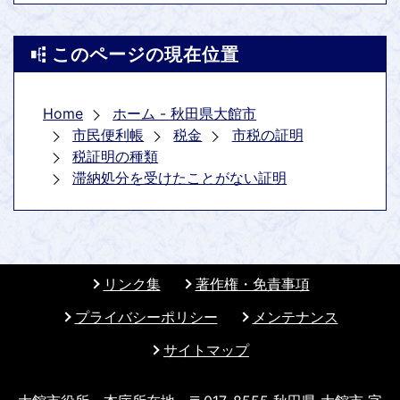
このページの現在位置
Home
ホーム - 秋田県大館市
市民便利帳
税金
市税の証明
税証明の種類
滞納処分を受けたことがない証明
リンク集
著作権・免責事項
プライバシーポリシー
メンテナンス
サイトマップ