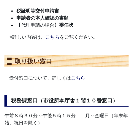
税証明等交付申請書
申請者の本人確認の書類
【代理申請の場合】
委任状
※詳しい内容は、
こちら
をご覧ください。
取り扱い窓口
受付窓口について、詳しくは
こちら
税務課窓口（市役所本庁舎１階１０番窓口）
午前８時３０分～午後５時１５分 月～金曜日（年末年
始、祝日を除く）