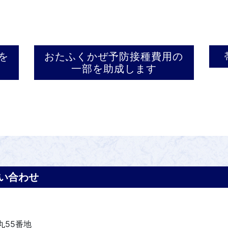
を
おたふくかぜ予防接種費用の
一部を助成します
い合わせ
丸55番地