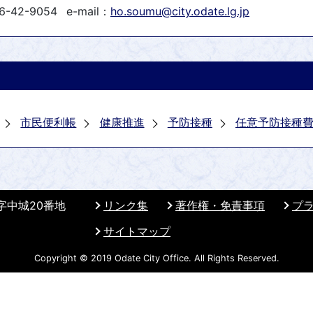
6-42-9054
e-mail：
ho.soumu@city.odate.lg.jp
市民便利帳
健康推進
予防接種
任意予防接種
 字中城20番地
リンク集
著作権・免責事項
プ
サイトマップ
Copyright © 2019 Odate City Office. All Rights Reserved.