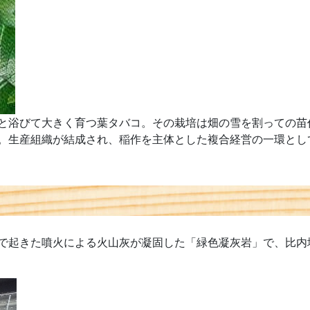
と浴びて大きく育つ葉タバコ。その栽培は畑の雪を割っての苗
。生産組織が結成され、稲作を主体とした複合経営の一環とし
で起きた噴火による火山灰が凝固した「緑色凝灰岩」で、比内