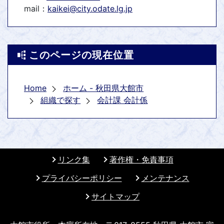
mail：
kaikei@city.odate.lg.jp
このページの現在位置
Home
ホーム - 秋田県大館市
組織で探す
会計課 会計係
リンク集
著作権・免責事項
プライバシーポリシー
メンテナンス
サイトマップ