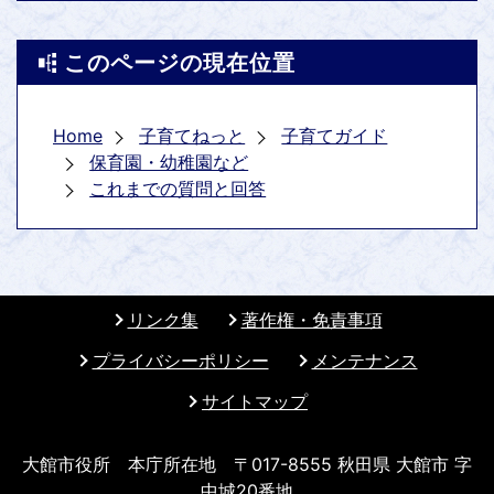
このページの現在位置
Home
子育てねっと
子育てガイド
保育園・幼稚園など
これまでの質問と回答
リンク集
著作権・免責事項
プライバシーポリシー
メンテナンス
サイトマップ
大館市役所 本庁所在地 〒017-8555 秋田県 大館市 字
中城20番地