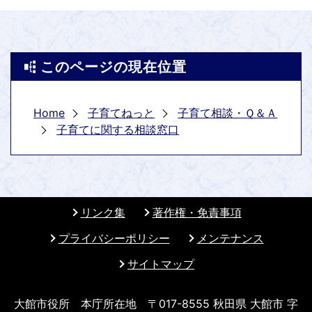
このページの現在位置
Home
子育てねっと
子育て相談・Ｑ＆Ａ
子育てに関する相談窓口
リンク集
著作権・免責事項
プライバシーポリシー
メンテナンス
サイトマップ
大館市役所 本庁所在地 〒017-8555 秋田県 大館市 字