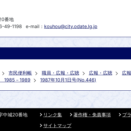
20番地
-49-1198
e-mail：
kouhou@city.odate.lg.jp
市民便利帳
職員・広報・広聴
広報・広聴
広
985－1989
1987年10月1日号(No.446)
 字中城20番地
リンク集
著作権・免責事項
プ
サイトマップ