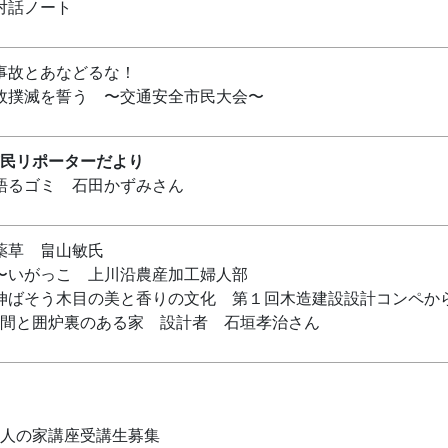
対話ノート
事故とあなどるな！
故撲滅を誓う 〜交通安全市民大会〜
民リポーターだより
語るゴミ 石田かずみさん
薬草 畠山敏氏
〜いがっこ 上川沿農産加工婦人部
伸ばそう木目の美と香りの文化 第１回木造建設設計コンペから
間と囲炉裏のある家 設計者 石垣孝治さん
人の家講座受講生募集