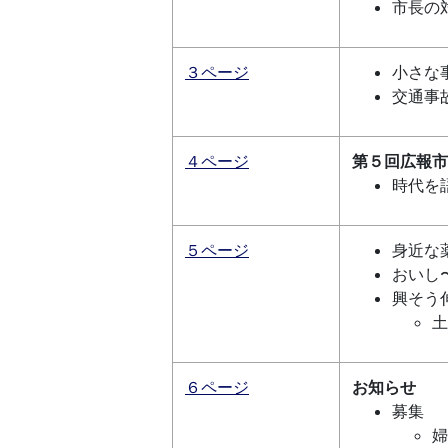
市長の
３ページ
小さな
交通事
４ページ
第５回広報市
時代を
５ページ
身近な
おいし
興そう
土
６ページ
お知らせ
募集
婦