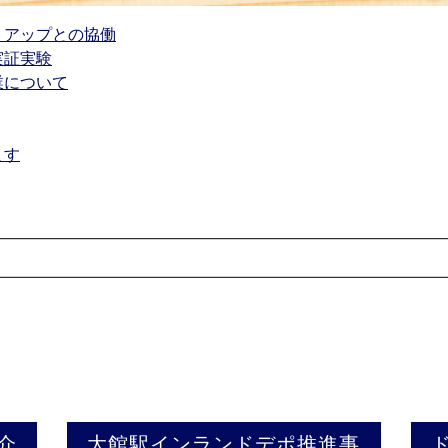
トアップとの協働
実証実験
業について
ます
介
大館駅インランドデポ推進事