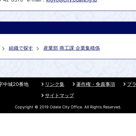
組織で探す
産業部 商工課 企業集積係
 字中城20番地
リンク集
著作権・免責事項
プ
サイトマップ
Copyright © 2019 Odate City Office. All Rights Reserved.