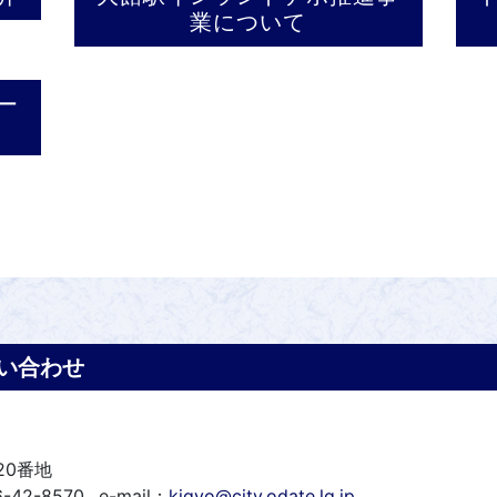
業について
ー
い合わせ
20番地
-42-8570
e-mail：
kigyo@city.odate.lg.jp