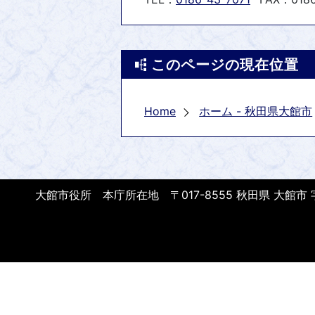
このページの現在位置
Home
ホーム - 秋田県大館市
大館市役所 本庁所在地 〒017-8555 秋田県 大館市