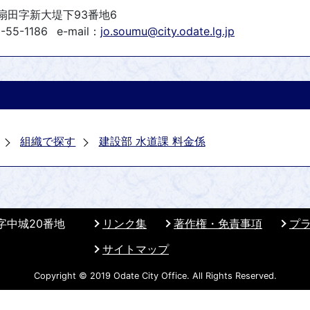
町扇田字新大堤下93番地6
-55-1186
e-mail：
jo.soumu@city.odate.lg.jp
組織で探す
建設部 水道課 料金係
 字中城20番地
リンク集
著作権・免責事項
プ
サイトマップ
Copyright © 2019 Odate City Office. All Rights Reserved.