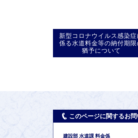
新型コロナウイルス感染症
係る水道料金等の納付期限
猶予について
このページに関するお問
建設部 水道課 料金係