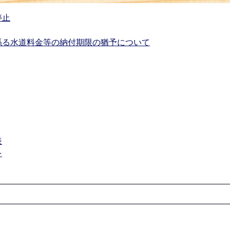
停止
係る水道料金等の納付期限の猶予について
表
を