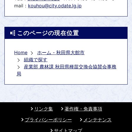
mail：
kouhou@city.odate.lg.jp
このページの現在位置
Home
ホーム - 秋田県大館市
組織で探す
産業部 農林課 秋田県種苗交換会協賛会事務
局
リンク集
著作権・免責事項
プライバシーポリシー
メンテナンス
サイトマップ