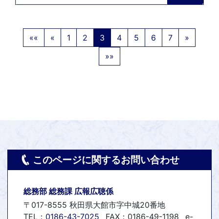
««
«
1
2
3
4
5
6
7
»
»»
このページに関するお問い合わせ
総務部 総務課 広報広聴係
〒017-8555 秋田県大館市字中城20番地
TEL：
0186-43-7025
FAX：0186-49-1198
e-