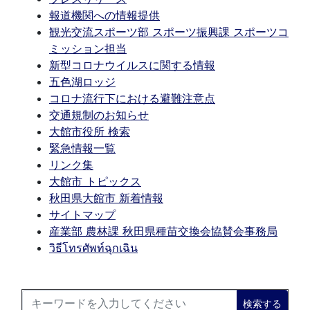
報道機関への情報提供
観光交流スポーツ部 スポーツ振興課 スポーツコ
ミッション担当
新型コロナウイルスに関する情報
五色湖ロッジ
コロナ流行下における避難注意点
交通規制のお知らせ
大館市役所 検索
緊急情報一覧
リンク集
大館市 トピックス
秋田県大館市 新着情報
サイトマップ
産業部 農林課 秋田県種苗交換会協賛会事務局
วิธีโทรศัพท์ฉุกเฉิน
検索する