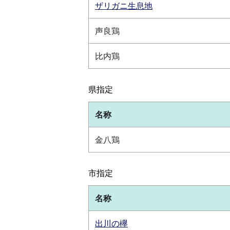
ザリガニ生息地
声良鶏
比内鶏
県指定
名称
金八鶏
市指定
名称
出川の欅