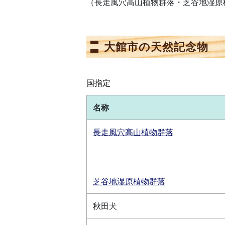
（長走風穴高山植物群落・芝谷地湿原
大館市の天然記念物
国指定
名称
長走風穴高山植物群落
芝谷地湿原植物群落
秋田犬