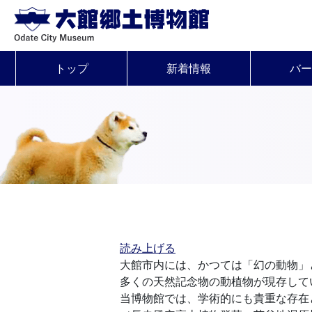
トップ
新着情報
バー
読み上げる
大館市内には、かつては「幻の動物」とい
多くの天然記念物の動植物が現存して
当博物館では、学術的にも貴重な存在