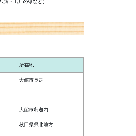
八鶏・出川の欅など）
所在地
大館市長走
大館市釈迦内
秋田県県北地方