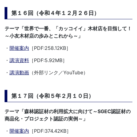
第１６回（令和４年１２月２６日）
テーマ「
世界で一番、「カッコイイ」木材店を目指して！
～小友木材店の歩みとこれから
～」
・
開催案内
［PDF:258.12KB］
・
講演資料
［PDF:5.92MB］
・
講演動画
（外部リンク／YouTube）
第１７回（令和５年２月１０日）
テーマ「森林認証材の利用拡大に向けて～SGEC認証材の
商品化・プロジェクト認証の実例～」
・
開催案内
［PDF:374.42KB］