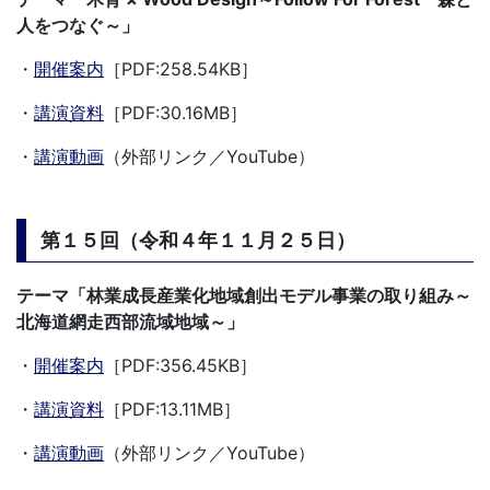
人をつなぐ
～」
・
開催案内
［PDF:258.54KB］
・
講演資料
［PDF:30.16MB］
・
講演動画
（外部リンク／YouTube）
第１５回（令和４年１１月２５日）
テーマ「
林業成長産業化地域創出モデル事業の取り組み～
北海道網走西部流域地域
～」
・
開催案内
［PDF:356.45KB］
・
講演資料
［PDF:13.11MB］
・
講演動画
（外部リンク／YouTube）