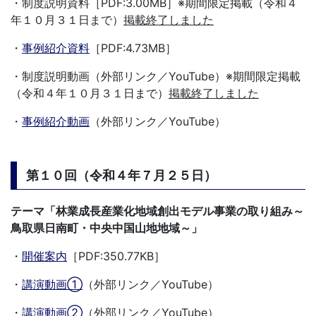
・制度説明資料［PDF:3.00MB］※期間限定掲載（令和４
年１０月３１日まで）
掲載終了しました
・
事例紹介資料
［PDF:4.73MB］
・制度説明動画（外部リンク／YouTube）※期間限定掲載
（令和４年１０月３１日まで）
掲載終了しました
・
事例紹介動画
（外部リンク／YouTube）
第１０回（令和４年７月２５日）
テーマ「林業成長産業化地域創出モデル事業の取り組み～
鳥取県日南町・中央中国山地地域～」
・
開催案内
［PDF:350.77KB］
・
講演動画①
（外部リンク／YouTube）
・
講演動画②
（外部リンク／YouTube）