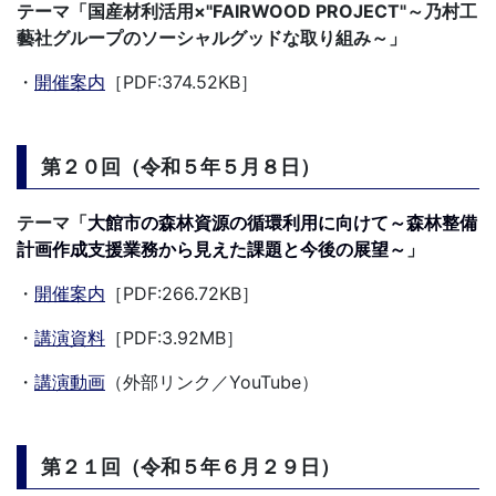
テーマ「国産材利活用×"FAIRWOOD PROJECT"～乃村工
藝社グループのソーシャルグッドな取り組み～」
・
開催案内
［PDF:374.52KB］
第２０回（令和５年５月８日）
テーマ「
大館市の森林資源の循環利用に向けて～森林整備
計画作成支援業務から見えた課題と今後の展望～
」
・
開催案内
［PDF:266.72KB］
・
講演資料
［PDF:3.92MB］
・
講演動画
（外部リンク／YouTube）
第２１回（令和５年６月２９日）