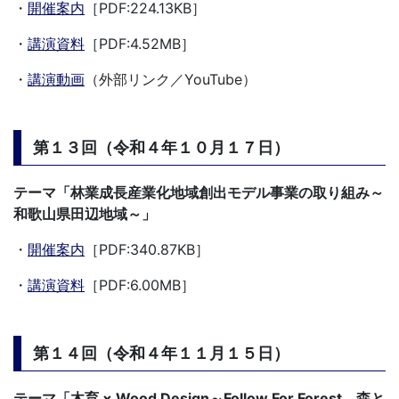
・
開催案内
［PDF:224.13KB］
・
講演資料
［PDF:4.52MB］
・
講演動画
（外部リンク／YouTube）
第１３回（令和４年１０月１７日）
テーマ「
林業成長産業化地域創出モデル事業の取り組み～
和歌山県田辺地域
～」
・
開催案内
［PDF:340.87KB］
・
講演資料
［PDF:6.00MB］
第１４回（令和４年１１月１５日）
テーマ「木育 × Wood Design
～Follow For Forest 森と