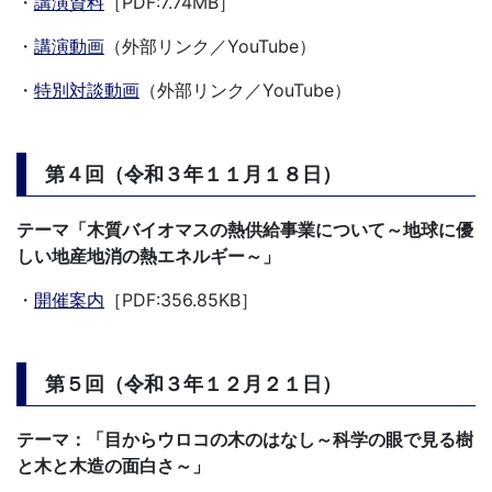
・
講演資料
［PDF:7.74MB］
・
講演動画
（外部リンク／YouTube）
・
特別対談動画
（外部リンク／YouTube）
第４回（令和３年１１月１８日）
テーマ「木質バイオマスの熱供給事業について～地球に優
しい地産地消の熱エネルギー～」
・
開催案内
［PDF:356.85KB］
第５回（令和３年１２月２１日）
テーマ：「目からウロコの木のはなし～科学の眼で見る樹
と木と木造の面白さ～」