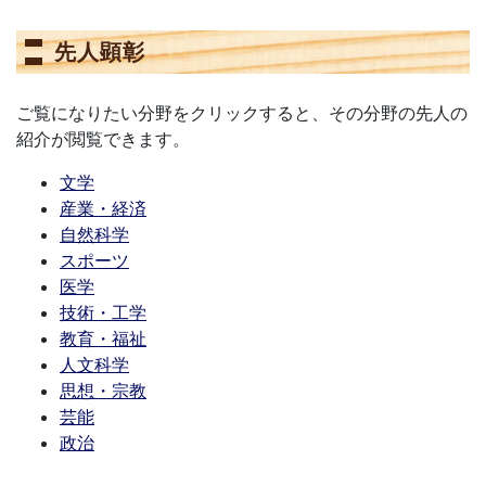
先人顕彰
ご覧になりたい分野をクリックすると、その分野の先人の
紹介が閲覧できます。
文学
産業・経済
自然科学
スポーツ
医学
技術・工学
教育・福祉
人文科学
思想・宗教
芸能
政治