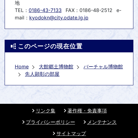
地
TEL：
0186-43-7133
FAX：0186-48-2512
e-
mail：
kyodokn@city.odate.lg.jp
このページの現在位置
Home
大館郷土博物館
バーチャル博物館
先人顕彰の部屋
リンク集
著作権・免責事項
プライバシーポリシー
メンテナンス
サイトマップ